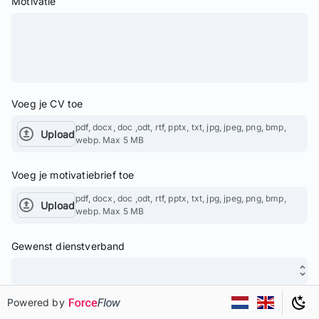
Motivatie
Voeg je CV toe
pdf, docx, doc ,odt, rtf, pptx, txt, jpg, jpeg, png, bmp,
Upload
webp. Max 5 MB
Voeg je motivatiebrief toe
pdf, docx, doc ,odt, rtf, pptx, txt, jpg, jpeg, png, bmp,
Upload
webp. Max 5 MB
Gewenst dienstverband
Powered by
Gewenst aantal uren per week